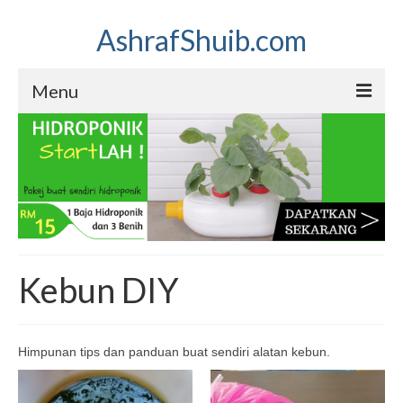
AshrafShuib.com
Menu
Hidroponik
Himpunan tips hidroponik
Kebun DIY
Himpunan tips dan panduan buat sendiri alatan kebun.
Organik
Himpunan tips dan panduan organik.
Kebun DIY
Nutripot
Himpunan tips dan panduan menanam pokok dengan menggunakan pasu
nutripot.
Himpunan tips dan panduan buat sendiri alatan kebun.
eBook Percuma