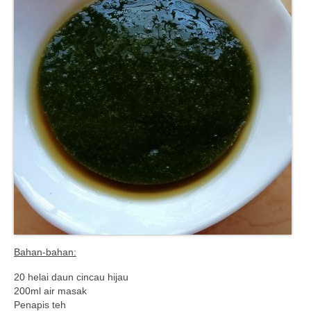
Bahan-bahan:
20 helai daun cincau hijau
200ml air masak
Penapis teh