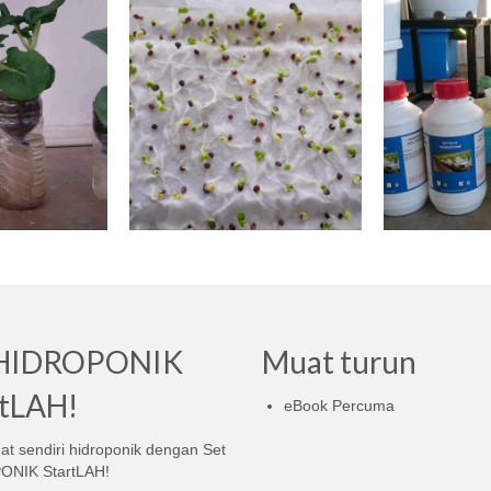
 HIDROPONIK
Muat turun
rtLAH!
eBook Percuma
t sendiri hidroponik dengan Set
ONIK StartLAH!