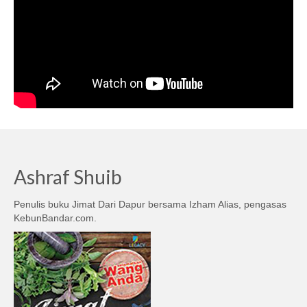
Ashraf Shuib
Penulis buku Jimat Dari Dapur bersama Izham Alias, pengasas
KebunBandar.com.