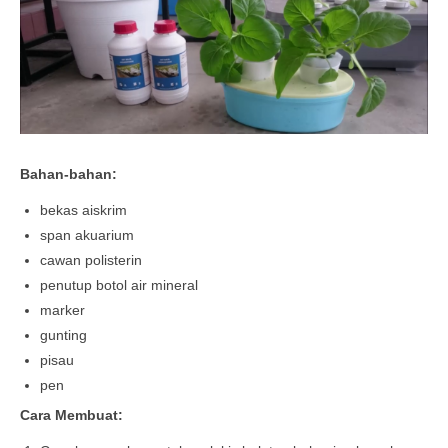
Bahan-bahan:
bekas aiskrim
span akuarium
cawan polisterin
penutup botol air mineral
marker
gunting
pisau
pen
Cara Membuat: