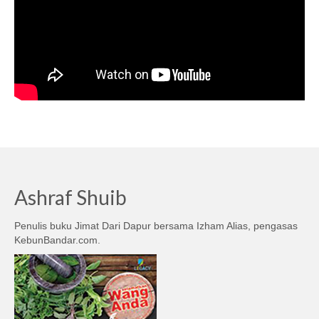
Ashraf Shuib
Penulis buku Jimat Dari Dapur bersama Izham Alias, pengasas
KebunBandar.com.