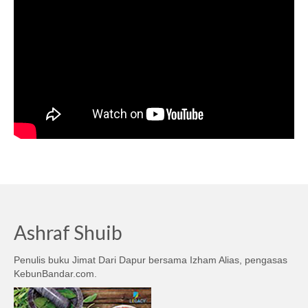
Ashraf Shuib
Penulis buku Jimat Dari Dapur bersama Izham Alias, pengasas
KebunBandar.com.