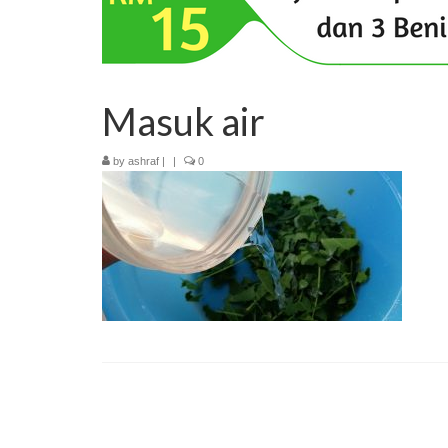
Masuk air
by
ashraf
|
|
0