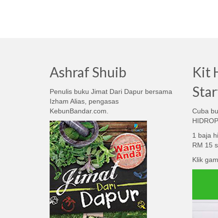
Ashraf Shuib
Kit
Sta
Penulis buku Jimat Dari Dapur bersama
Izham Alias, pengasas
KebunBandar.com.
Cuba bua
HIDROP
1 baja h
RM 15 s
Klik gam